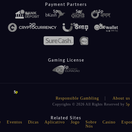
Payment Partners
Gaming License
Responsible Gambling
About us
Copyrights © 2026 All Rights Reserved by
5p
Related Sites
e
Eventos
Dicas
Aplicativo
Jogo
Sobre
Casino
Espor
Nós