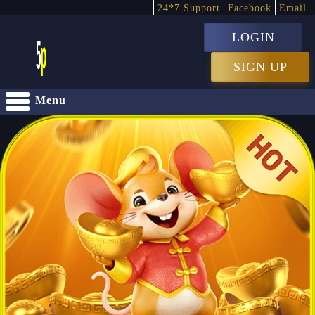
24*7 Support
Facebook
Email
LOGIN
SIGN UP
Menu