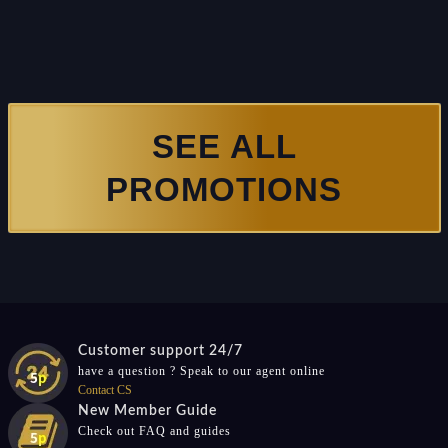
SEE ALL
PROMOTIONS
Customer support 24/7
have a question ? Speak to our agent online
Contact CS
New Member Guide
Check out FAQ and guides