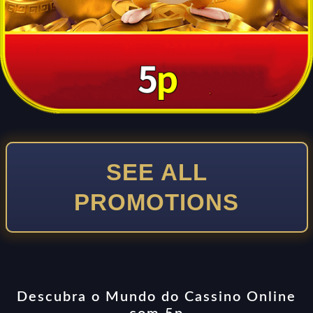
SEE ALL
PROMOTIONS
Descubra o Mundo do Cassino Online