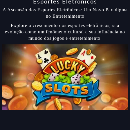
Esportes Eletrônicos
A Ascensão dos Esportes Eletrônicos: Um Novo Paradigma
no Entretenimento
Explore o crescimento dos esportes eletrônicos, sua
evolução como um fenômeno cultural e sua influência no
mundo dos jogos e entretenimento.