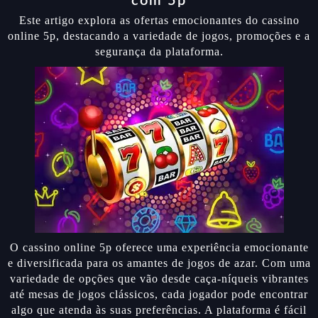
com 5p
Este artigo explora as ofertas emocionantes do cassino
online 5p, destacando a variedade de jogos, promoções e a
segurança da plataforma.
O cassino online 5p oferece uma experiência emocionante
e diversificada para os amantes de jogos de azar. Com uma
variedade de opções que vão desde caça-níqueis vibrantes
até mesas de jogos clássicos, cada jogador pode encontrar
algo que atenda às suas preferências. A plataforma é fácil