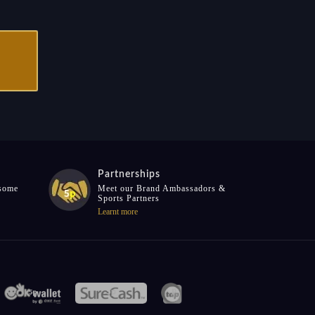
Partnerships
 some
Meet our Brand Ambassadors &
Sports Partners
Learnt more