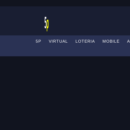
5P
VIRTUAL
LOTERIA
MOBILE