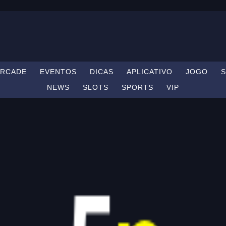
ARCADE
EVENTOS
DICAS
APLICATIVO
JOGO
NEWS
SLOTS
SPORTS
VIP