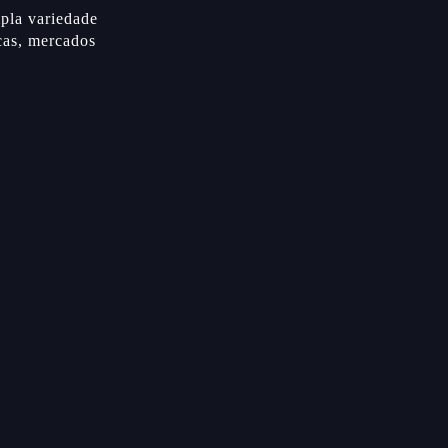
pla variedade
cas, mercados