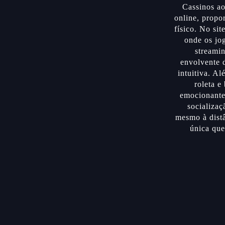
Cassinos ao
online, propo
físico. No si
onde os jo
streamin
envolvente d
intuitiva. A
roleta e
emocionante 
socializa
mesmo à distâ
única que