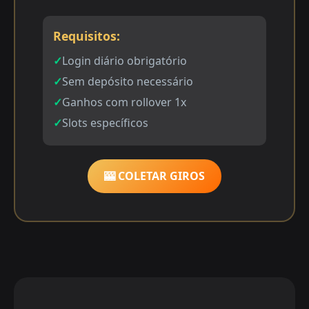
Requisitos:
Login diário obrigatório
Sem depósito necessário
Ganhos com rollover 1x
Slots específicos
🎰 COLETAR GIROS