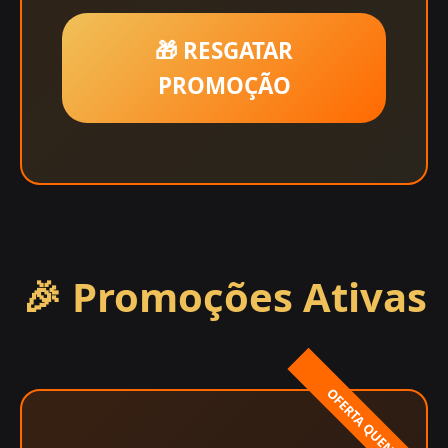
🎁 RESGATAR
PROMOÇÃO
🎉 Promoções Ativas