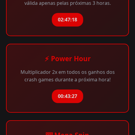
válida apenas pelas próximas 3 horas.
02:47:18
⚡ Power Hour
Multiplicador 2x em todos os ganhos dos
crash games durante a próxima hora!
00:43:27