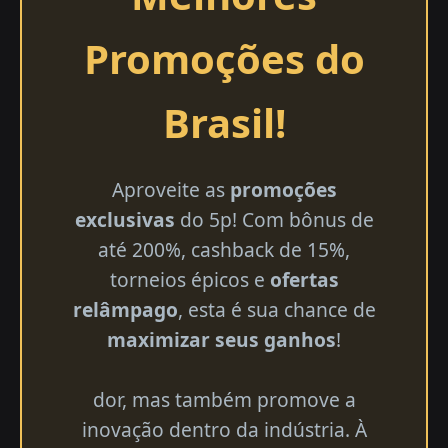
Promoções do
Brasil!
Aproveite as
promoções
exclusivas
do 5p! Com bônus de
até 200%, cashback de 15%,
torneios épicos e
ofertas
relâmpago
, esta é sua chance de
maximizar seus ganhos
!
dor, mas também promove a
inovação dentro da indústria. À