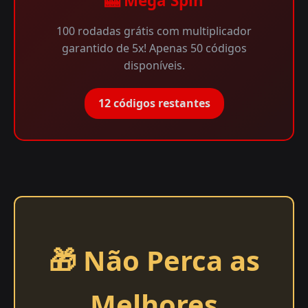
🎰 Mega Spin
100 rodadas grátis com multiplicador
garantido de 5x! Apenas 50 códigos
disponíveis.
12 códigos restantes
🎁 Não Perca as
Melhores