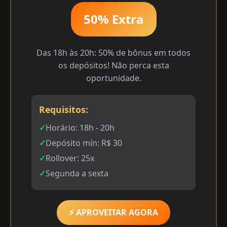
50% Extra
Das 18h às 20h: 50% de bônus em todos
os depósitos! Não perca esta
oportunidade.
Requisitos:
Horário: 18h - 20h
Depósito mín: R$ 30
Rollover: 25x
Segunda a sexta
⚡ APROVEITAR AGORA