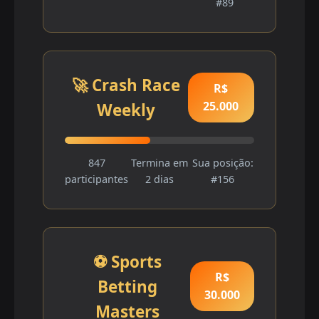
#89
🚀 Crash Race
R$
25.000
Weekly
847
Termina em
Sua posição:
participantes
2 dias
#156
⚽ Sports
R$
Betting
30.000
Masters