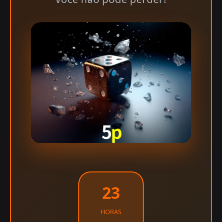
23
HORAS