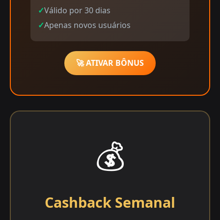
Válido por 30 dias
Apenas novos usuários
🚀 ATIVAR BÔNUS
💰
Cashback Semanal