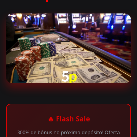
🔥 Flash Sale
300% de bônus no próximo depósito! Oferta