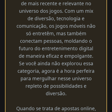
de mais recente e relevante no
universo dos jogos. Com um mix
de diversão, tecnologia e
comunicação, os jogos móveis não
só entretêm, mas também
conectam pessoas, moldando o
futuro do entretenimento digital
de maneira eficaz e empolgante.
Se você ainda não explorou essa
categoria, agora é a hora perfeira
para mergulhar nesse universo
repleto de possibilidades e
diversão.
Quando se trata de apostas online,