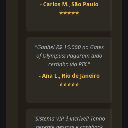
- Carlos M., São Paulo
⭐⭐⭐⭐⭐
"Ganhei R$ 15.000 no Gates
of Olympus! Pagaram tudo
certinho via PIX."
- Ana L., Rio de Janeiro
⭐⭐⭐⭐⭐
"Sistema VIP é incrível! Tenho
gerente pessoal e cashback