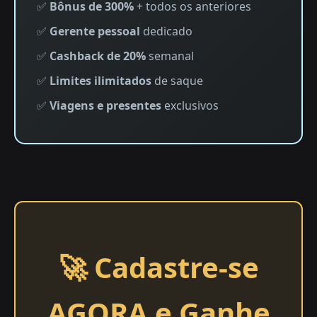
✅
Bônus de 300%
+ todos os anteriores
✅
Gerente pessoal
dedicado
✅
Cashback de 20%
semanal
✅
Limites ilimitados
de saque
✅
Viagens e presentes
exclusivos
🚀 Cadastre-se
AGORA e Ganhe