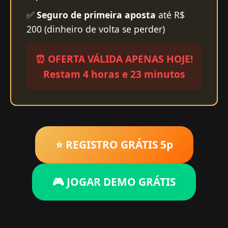
✅
Seguro de primeira aposta
até R$
200 (dinheiro de volta se perder)
⏰ OFERTA VÁLIDA APENAS HOJE!
Restam 4 horas e 23 minutos
⭐ REGISTRO GRÁTIS 5p
🎮 JOGAR DEMO GRÁTIS