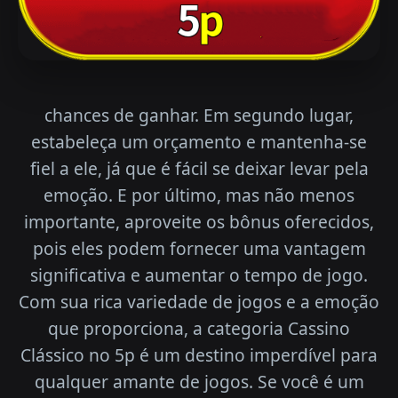
chances de ganhar. Em segundo lugar,
estabeleça um orçamento e mantenha-se
fiel a ele, já que é fácil se deixar levar pela
emoção. E por último, mas não menos
importante, aproveite os bônus oferecidos,
pois eles podem fornecer uma vantagem
significativa e aumentar o tempo de jogo.
Com sua rica variedade de jogos e a emoção
que proporciona, a categoria Cassino
Clássico no 5p é um destino imperdível para
qualquer amante de jogos. Se você é um