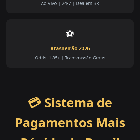
Ao Vivo | 24/7 | Dealers BR
⚽
Brasileirão 2026
Odds: 1.85+ | Transmissão Grátis
💳 Sistema de
Pagamentos Mais