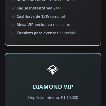
✅
Saque instantâneo
24/7
✅
Cashback de 15%
semanal
✅
Mesa VIP exclusiva
no casino
✅
Convites para eventos
especiais
💎
DIAMOND VIP
Depósito mínimo: R$ 10.000