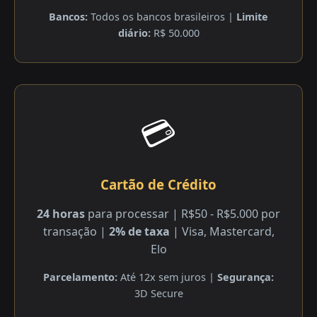
Bancos:
Todos os bancos brasileiros |
Limite
diário:
R$ 50.000
💳
Cartão de Crédito
24 horas
para processar | R$50 - R$5.000 por
transação |
2% de taxa
| Visa, Mastercard,
Elo
Parcelamento:
Até 12x sem juros |
Segurança:
3D Secure