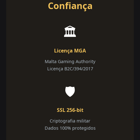
Confiança
🏛️
Licença MGA
Malta Gaming Authority
Licença B2C/394/2017
🛡️
SSL 256-bit
Criptografia militar
Dados 100% protegidos