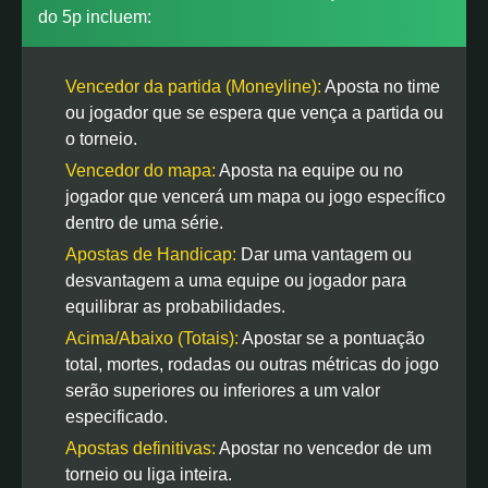
do 5p incluem:
Vencedor da partida (Moneyline):
Aposta no time
ou jogador que se espera que vença a partida ou
o torneio.
Vencedor do mapa:
Aposta na equipe ou no
jogador que vencerá um mapa ou jogo específico
dentro de uma série.
Apostas de Handicap:
Dar uma vantagem ou
desvantagem a uma equipe ou jogador para
equilibrar as probabilidades.
Acima/Abaixo (Totais):
Apostar se a pontuação
total, mortes, rodadas ou outras métricas do jogo
serão superiores ou inferiores a um valor
especificado.
Apostas definitivas:
Apostar no vencedor de um
torneio ou liga inteira.