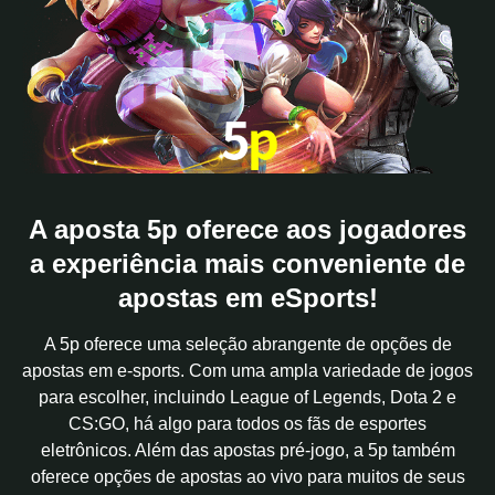
A aposta 5p oferece aos jogadores
a experiência mais conveniente de
apostas em eSports!
A 5p oferece uma seleção abrangente de opções de
apostas em e-sports. Com uma ampla variedade de jogos
para escolher, incluindo League of Legends, Dota 2 e
CS:GO, há algo para todos os fãs de esportes
eletrônicos. Além das apostas pré-jogo, a 5p também
oferece opções de apostas ao vivo para muitos de seus