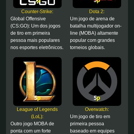
Counter-Strike:
Dota 2:
Global Offensive
Um jogo de arena de
(CS:GO): Um dos jogos
batalha multijogador on-
de tiro em primeira
line (MOBA) altamente
pessoa mais populares
popular com grandes
nos esportes eletrônicos.
torneios globais.
League of Legends
Overwatch:
(LoL):
Um jogo de tiro em
Outro jogo MOBA de
primeira pessoa
ponta com um forte
baseado em equipes