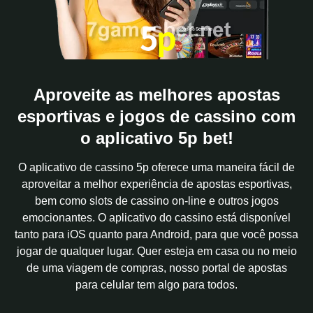
Aproveite as melhores apostas
esportivas e jogos de cassino com
o aplicativo 5p bet!
O aplicativo de cassino 5p oferece uma maneira fácil de
aproveitar a melhor experiência de apostas esportivas,
bem como slots de cassino on-line e outros jogos
emocionantes. O aplicativo do cassino está disponível
tanto para iOS quanto para Android, para que você possa
jogar de qualquer lugar. Quer esteja em casa ou no meio
de uma viagem de compras, nosso portal de apostas
para celular tem algo para todos.