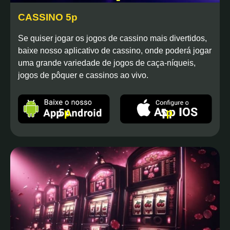
CASSINO 5p
Se quiser jogar os jogos de cassino mais divertidos,
baixe nosso aplicativo de cassino, onde poderá jogar
uma grande variedade de jogos de caça-níqueis,
jogos de pôquer e cassinos ao vivo.