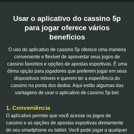
Usar o aplicativo do cassino 5p
para jogar oferece vários
benefícios
O uso do aplicativo de cassino 5p oferece uma maneira
conveniente e flexível de aproveitar seus jogos de
cassino favoritos e opções de apostas esportivas. É uma
ótima opção para jogadores que preferem jogar em seus
dispositivos móveis e querem ter a experiência do
cassino na ponta dos dedos. Aqui estão algumas das
vantagens de usar o aplicativo de cassino 5p bet:
1. Conveniência
O aplicativo permite que você acesse os jogos de
cassino e as opções de apostas esportivas diretamente
do seu smartphone ou tablet. Você pode jogar a qualquer