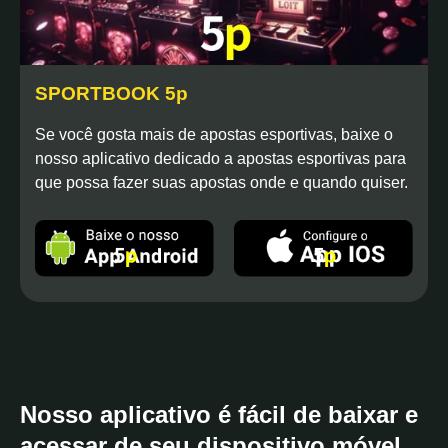
SPORTBOOK 5p
Se você gosta mais de apostas esportivas, baixe o
nosso aplicativo dedicado a apostas esportivas para
que possa fazer suas apostas onde e quando quiser.
Nosso aplicativo é fácil de baixar e
acessar de seu dispositivo móvel