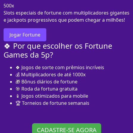
500x
Slots especiais de fortune com multiplicadores gigantes
e jackpots progressivos que podem chegar a milhões!
Jogar Fortune
🍀 Por que escolher os Fortune
Games da 5p?
🍀 Jogos de sorte com prêmios incríveis
💰 Multiplicadores de até 1000x
🎁 Bônus diários de fortune
🎯 Roda da fortuna gratuita
📱 Jogos otimizados para mobile
🏆 Torneios de fortune semanais
CADASTRE-SE AGORA