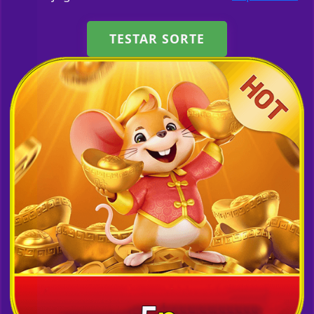
TESTAR SORTE