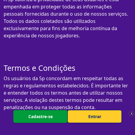
empenhada em proteger todas as informações
pessoais fornecidas durante o uso de nossos serviços.
Todos os dados coletados são utilizados
exclusivamente para fins de melhoria contínua da
experiência de nossos jogadores.
Termos e Condições
Os usuários da 5p concordam em respeitar todas as
regras e regulamentos estabelecidos. É importante ler
e entender todos os termos antes de utilizar nossos
serviços. A violação destes termos pode resultar em
penalizações ou na suspensão da conta.
X
Cadastre-se
Entrar