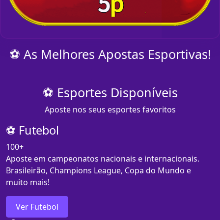
⚽ As Melhores Apostas Esportivas!
⚽ Esportes Disponíveis
Aposte nos seus esportes favoritos
⚽ Futebol
100+
Aposte em campeonatos nacionais e internacionais.
Brasileirão, Champions League, Copa do Mundo e
muito mais!
Ver Futebol