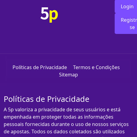
Login
Registr
se
Políticas de Privacidade
Termos e Condições
Sitemap
Políticas de Privacidade
A 5p valoriza a privacidade de seus usuários e está
empenhada em proteger todas as informações
pessoais fornecidas durante o uso de nossos serviços
de apostas. Todos os dados coletados são utilizados