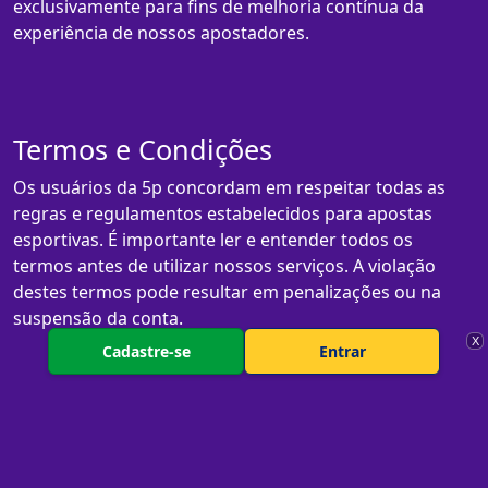
exclusivamente para fins de melhoria contínua da
experiência de nossos apostadores.
Termos e Condições
Os usuários da 5p concordam em respeitar todas as
regras e regulamentos estabelecidos para apostas
esportivas. É importante ler e entender todos os
termos antes de utilizar nossos serviços. A violação
destes termos pode resultar em penalizações ou na
suspensão da conta.
X
Cadastre-se
Entrar