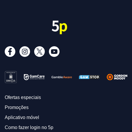
Ofertas especiais
Promoções
Aplicativo móvel
Como fazer login no 5p