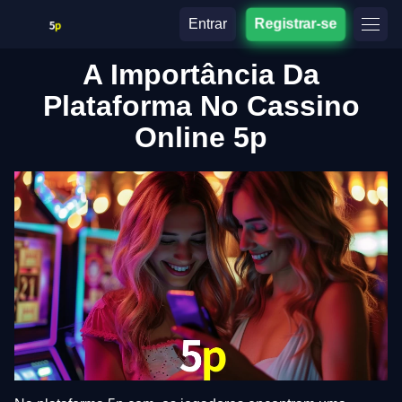
Entrar
Registrar-se
A Importância Da
Plataforma No Cassino
Online 5p